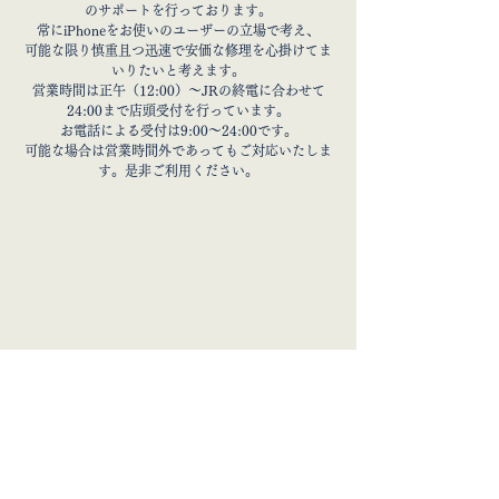
のサポートを行っております。
常にiPhoneをお使いのユーザーの立場で考え、
可能な限り慎重且つ迅速で安価な修理を心掛けてま
いりたいと考えます。
営業時間は正午（12:00）～JRの終電に合わせて
24:00まで店頭受付を行っています。
お電話による受付は9:00～24:00です。
可能な場合は営業時間外であってもご対応いたしま
す。是非ご利用ください。
JR東静岡駅から16分、静岡駅から13分、安倍川駅から8分、用宗駅から6分
JR島田駅から14分、六合駅から11分、藤枝駅から7分、西焼津駅から3分
約2分
到着!
＋ 徒歩
で