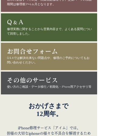
期間は修理後3〜6ヵ月となります。
Q
A
&
修理実務に関することから営業内容まで、よくある質問につい
て回答しました。
お問合せフォーム
Q & Aでは解決出来ない問題点や、修理のご予約についてもお
問い合わせください。
その他のサービス
使い方のご相談・データ移行／初期化・iPhone用アクセサリ等
おかげさまで
12周年。
iPhone修理サービス「アイム」では、
皆様の大切なiphoneの様々な不具合を解消するため