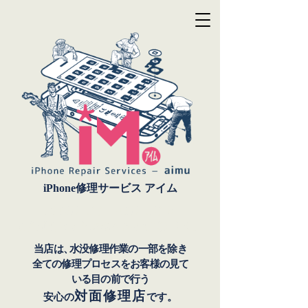
iPhone修理サービス アイム
7月18
日
（
土
）
〜19
日
（
日
）
は
店主都合によりお休みさせて頂きます。
当店は
、
水没修理作業の一部を除き
全ての修理プロセスをお客様の見て
いる目の前で行う
対面修理店
安心の
です。