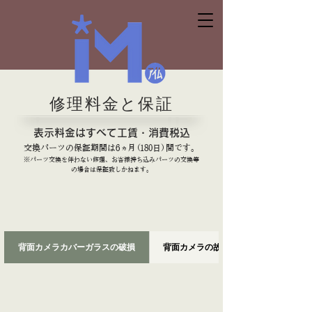
修理料金と保証
表示料金はすべて工賃・消費税込
交換パーツの保証期間は6
ヵ
月
（
180日
）
間です。
※パーツ交換を伴わない修理、お客様持ち込みパーツの交換等
の場合は保証致しかねます。
背面カメラカバーガラスの破損
背面カメラの故障