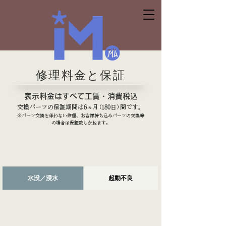
修理料金と保証
表示料金はすべて工賃・消費税込
交換パーツの保証期間は6
ヵ
月
（
180日
）
間です。
※パーツ交換を伴わない修理、お客様持ち込みパーツの交換等
の場合は保証致しかねます。
水没／浸水
起動不良